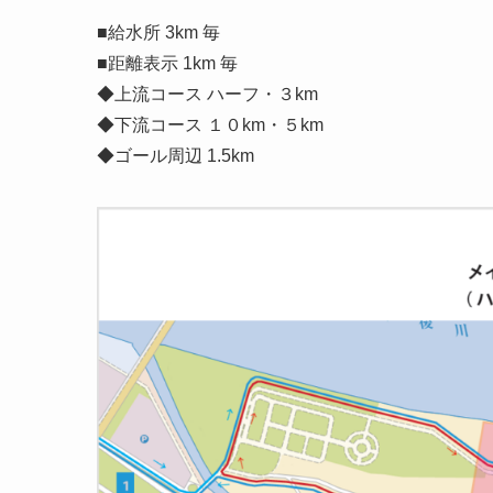
■給水所 3km 毎
■距離表示 1km 毎
◆上流コース ハーフ・３km
◆下流コース １０km・５km
◆ゴール周辺 1.5km