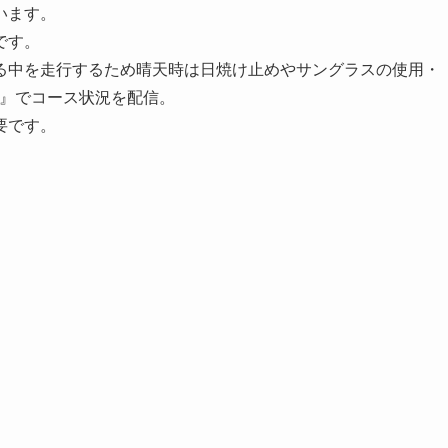
います。
です。
る中を走行するため晴天時は日焼け止めやサングラスの使用・
ok』でコース状況を配信。
要です。